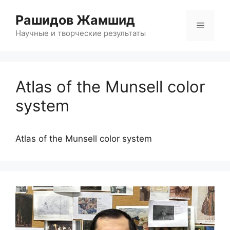
Перейти
Рашидов Жамшид
к
Меню
содержимому
Научные и творческие результаты
Atlas of the Munsell color
system
Atlas of the Munsell color system