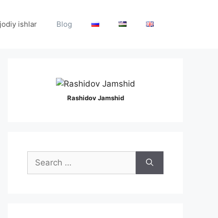
Ijodiy ishlar
Blog
Rashidov Jamshid
Search
for: