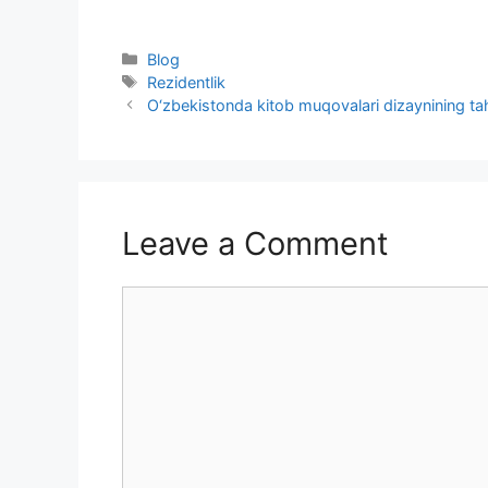
Categories
Blog
Tags
Rezidentlik
O‘zbekistonda kitob muqovalari dizaynining tahl
Leave a Comment
Comment