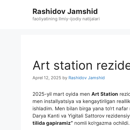
Skip
Rashidov Jamshid
to
content
faoliyatining Ilmiy-ijodiy natijalari
Art station rezide
Aprel 12, 2025
by
Rashidov Jamshid
2025-yil mart oyida men
Art Station
rezid
men installyatsiya va kengaytirilgan reallik
ishladim. Men bilan birga yana to‘rt nafa
Darya Kanti va Yigitali Sattorov rezidens
tilida gapiramiz”
nomli ko‘rgazma ochildi.