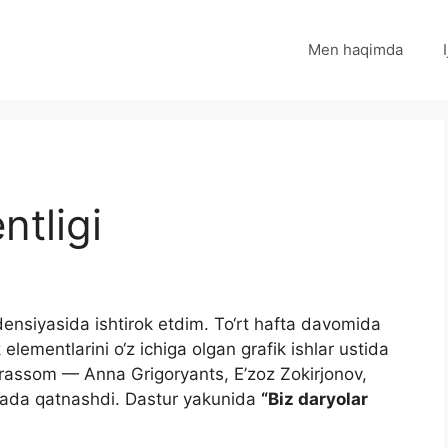
Men haqimda
ntligi
ensiyasida ishtirok etdim. To‘rt hafta davomida
 elementlarini o‘z ichiga olgan grafik ishlar ustida
r rassom — Anna Grigoryants, E’zoz Zokirjonov,
iyada qatnashdi. Dastur yakunida
“Biz daryolar